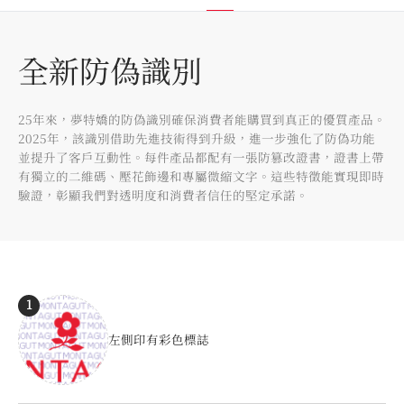
全新防偽識別
25年來，夢特嬌的防偽識別確保消費者能購買到真正的優質產品。
2025年，該識別借助先進技術得到升級，進一步強化了防偽功能
並提升了客戶互動性。每件產品都配有一張防篡改證書，證書上帶
有獨立的二維碼、壓花飾邊和專屬微縮文字。這些特徵能實現即時
驗證，彰顯我們對透明度和消費者信任的堅定承諾。
Montagut Products
1
左側印有彩色標誌