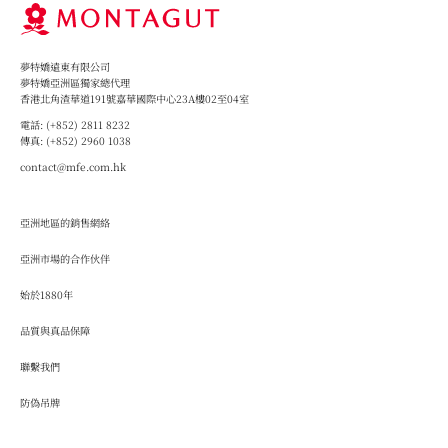
夢特嬌遠東有限公司
夢特嬌亞洲區獨家總代理
香港北角渣華道191號嘉華國際中心23A樓02至04室
電話:
(+852) 2811 8232
傳真:
(+852) 2960 1038
contact@mfe.com.hk
Group 1
亞洲地區的銷售網絡
亞洲市場的合作伙伴
始於1880年
Group 2
品質與真品保障
聯繫我們
防偽吊牌