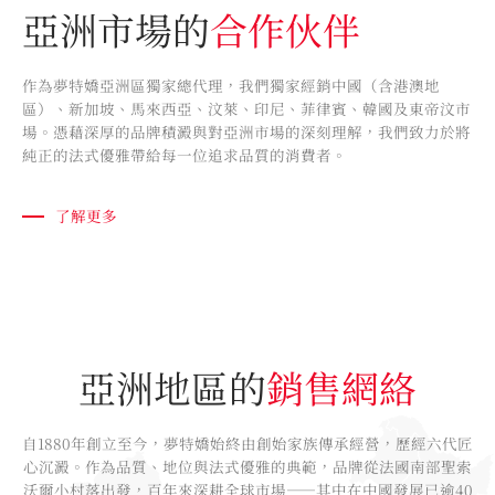
亞洲市場的
合作伙伴
作為夢特嬌亞洲區獨家總代理，我們獨家經銷中國（含港澳地
區）、新加坡、馬來西亞、汶萊、印尼、菲律賓、韓國及東帝汶市
場。憑藉深厚的品牌積澱與對亞洲市場的深刻理解，我們致力於將
純正的法式優雅帶給每一位追求品質的消費者。
了解更多
亞洲地區的
銷售網絡
自1880年創立至今，夢特嬌始終由創始家族傳承經營，歷經六代匠
心沉澱。作為品質、地位與法式優雅的典範，品牌從法國南部聖索
沃爾小村落出發，百年來深耕全球市場——其中在中國發展已逾40