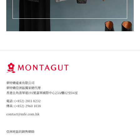
夢特嬌遠東有限公司
夢特嬌亞洲區獨家總代理
香港北角渣華道191號嘉華國際中心23A樓02至04室
電話:
(+852) 2811 8232
傳真:
(+852) 2960 1038
contact@mfe.com.hk
Group 1
亞洲地區的銷售網絡