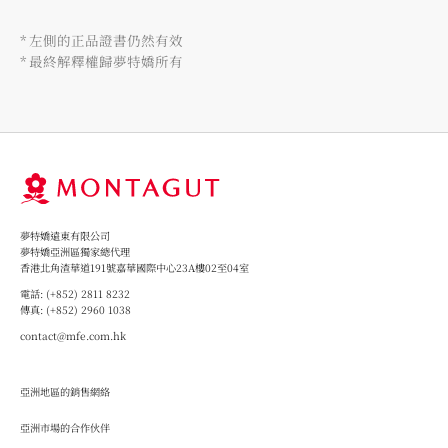
* 左側的正品證書仍然有效
* 最終解釋權歸夢特嬌所有
夢特嬌遠東有限公司
夢特嬌亞洲區獨家總代理
香港北角渣華道191號嘉華國際中心23A樓02至04室
電話:
(+852) 2811 8232
傳真:
(+852) 2960 1038
contact@mfe.com.hk
Group 1
亞洲地區的銷售網絡
亞洲市場的合作伙伴