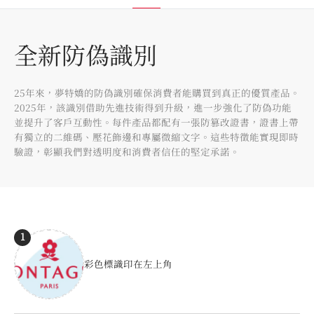
全新防偽識別
25年來，夢特嬌的防偽識別確保消費者能購買到真正的優質產品。
2025年，該識別借助先進技術得到升級，進一步強化了防偽功能
並提升了客戶互動性。每件產品都配有一張防篡改證書，證書上帶
有獨立的二維碼、壓花飾邊和專屬微縮文字。這些特徵能實現即時
驗證，彰顯我們對透明度和消費者信任的堅定承諾。
Montagut Products
1
彩色標識印在左上角