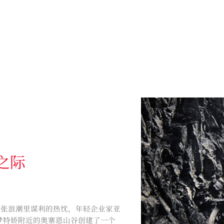
创之际
扩张浪潮里谋利的热忱，年轻企业家亚
梦特娇附近的奥寨恩山谷创建了一个