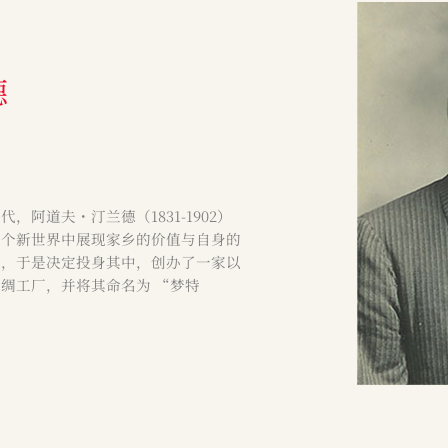
德
阿道夫・汀兰德（1831-1902）
这个新世界中展现家乡的价值与自身的
），于是决定投身其中，创办了一家以
绸工厂，并将其命名为 “梦特