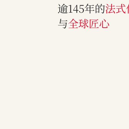
逾145年的
法式
与
全球匠心