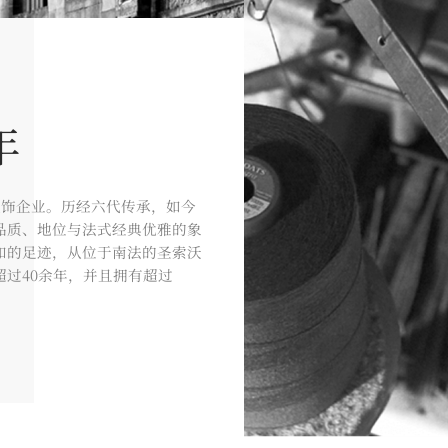
年
国服饰企业。历经六代传承，如今
品质、地位与法式经典优雅的象
和的足迹，从位于南法的圣索沃
过40余年，并且拥有超过