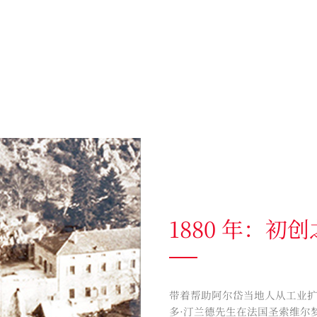
1880 年：初
带着帮助阿尔岱当地人从工业
多·汀兰德先生在法国圣索维尔