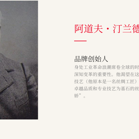
阿道夫・汀兰
品牌创始人
身处工业革命浪潮席卷全球的时代，
深知变革的重要性。他渴望在
技艺（他原本是一名丝绸工匠
卓越品质和专业技艺为基石的丝
娇”。